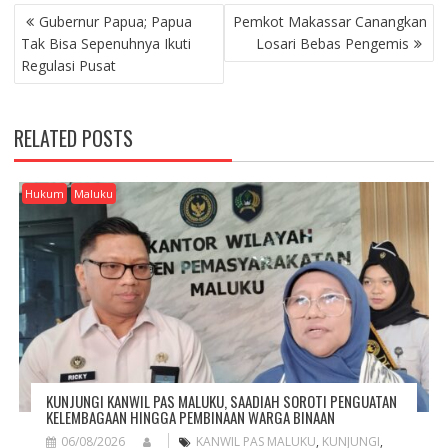
P
Gubernur Papua; Papua
Pemkot Makassar Canangkan
O
Tak Bisa Sepenuhnya Ikuti
Losari Bebas Pengemis
S
Regulasi Pusat
T
N
A
RELATED POSTS
V
I
G
Hukum
Maluku
A
T
I
O
N
KUNJUNGI KANWIL PAS MALUKU, SAADIAH SOROTI PENGUATAN
KELEMBAGAAN HINGGA PEMBINAAN WARGA BINAAN
06/08/2026
KANWIL PAS MALUKU
,
KUNJUNGI
,