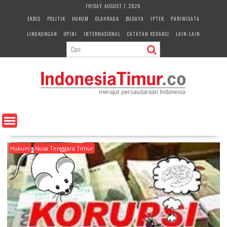
S
FRIDAY, AUGUST 7, 2026
k
EKBIS
POLITIK
HUKUM
OLAHRAGA
BUDAYA
IPTEK
PARIWISATA
i
LINGKUNGAN
OPINI
INTERNASIONAL
CATATAN REDAKSI
LAIN-LAIN
p
t
o
c
o
n
t
e
n
t
Hukum
Nusa Tenggara Timur