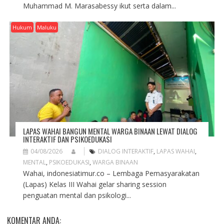
Muhammad M. Marasabessy ikut serta dalam...
Hukum
Maluku
LAPAS WAHAI BANGUN MENTAL WARGA BINAAN LEWAT DIALOG
INTERAKTIF DAN PSIKOEDUKASI
04/08/2026
DIALOG INTERAKTIF
,
LAPAS WAHAI
,
MENTAL
,
PSIKOEDUKASI
,
WARGA BINAAN
Wahai, indonesiatimur.co – Lembaga Pemasyarakatan
(Lapas) Kelas III Wahai gelar sharing session
penguatan mental dan psikologi...
KOMENTAR ANDA: