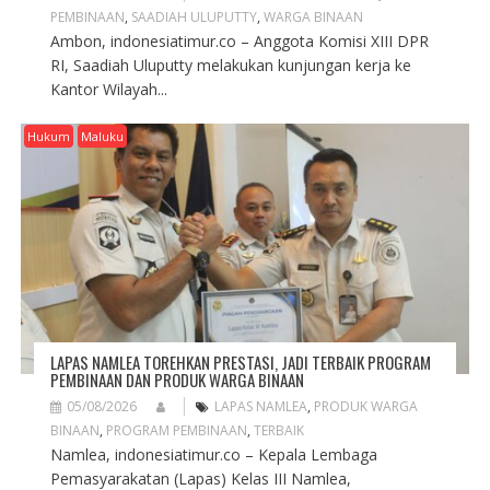
PEMBINAAN
,
SAADIAH ULUPUTTY
,
WARGA BINAAN
Ambon, indonesiatimur.co – Anggota Komisi XIII DPR
RI, Saadiah Uluputty melakukan kunjungan kerja ke
Kantor Wilayah...
Hukum
Maluku
LAPAS NAMLEA TOREHKAN PRESTASI, JADI TERBAIK PROGRAM
PEMBINAAN DAN PRODUK WARGA BINAAN
05/08/2026
LAPAS NAMLEA
,
PRODUK WARGA
BINAAN
,
PROGRAM PEMBINAAN
,
TERBAIK
Namlea, indonesiatimur.co – Kepala Lembaga
Pemasyarakatan (Lapas) Kelas III Namlea,