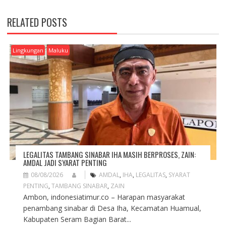
N
A
RELATED POSTS
V
I
G
Lingkungan
Maluku
A
T
I
O
N
LEGALITAS TAMBANG SINABAR IHA MASIH BERPROSES, ZAIN:
AMDAL JADI SYARAT PENTING
08/08/2026
AMDAL
,
IHA
,
LEGALITAS
,
SYARAT
PENTING
,
TAMBANG SINABAR
,
ZAIN
Ambon, indonesiatimur.co – Harapan masyarakat
penambang sinabar di Desa Iha, Kecamatan Huamual,
Kabupaten Seram Bagian Barat...