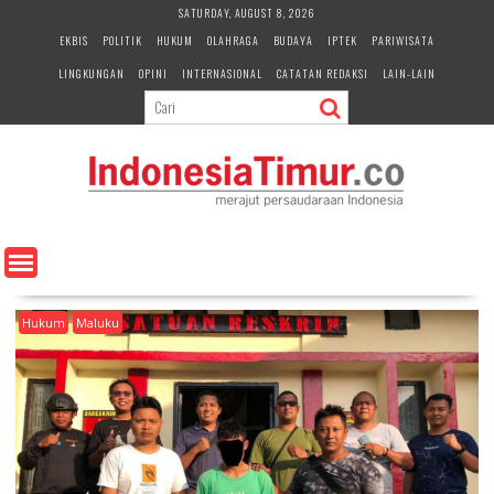
S
SATURDAY, AUGUST 8, 2026
k
EKBIS
POLITIK
HUKUM
OLAHRAGA
BUDAYA
IPTEK
PARIWISATA
i
LINGKUNGAN
OPINI
INTERNASIONAL
CATATAN REDAKSI
LAIN-LAIN
p
t
o
c
o
n
t
e
n
t
Hukum
Maluku