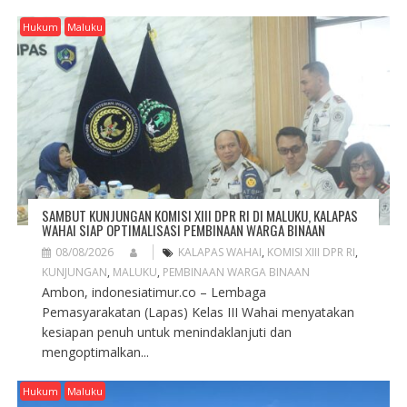
Hukum
Maluku
SAMBUT KUNJUNGAN KOMISI XIII DPR RI DI MALUKU, KALAPAS
WAHAI SIAP OPTIMALISASI PEMBINAAN WARGA BINAAN
08/08/2026
KALAPAS WAHAI
,
KOMISI XIII DPR RI
,
KUNJUNGAN
,
MALUKU
,
PEMBINAAN WARGA BINAAN
Ambon, indonesiatimur.co – Lembaga
Pemasyarakatan (Lapas) Kelas III Wahai menyatakan
kesiapan penuh untuk menindaklanjuti dan
mengoptimalkan...
Hukum
Maluku