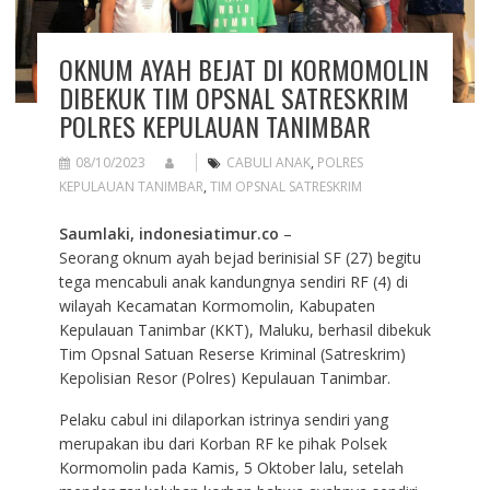
OKNUM AYAH BEJAT DI KORMOMOLIN
DIBEKUK TIM OPSNAL SATRESKRIM
POLRES KEPULAUAN TANIMBAR
08/10/2023
CABULI ANAK
,
POLRES
KEPULAUAN TANIMBAR
,
TIM OPSNAL SATRESKRIM
Saumlaki, indonesiatimur.co
–
Seorang oknum ayah bejad berinisial SF (27) begitu
tega mencabuli anak kandungnya sendiri RF (4) di
wilayah Kecamatan Kormomolin, Kabupaten
Kepulauan Tanimbar (KKT), Maluku, berhasil dibekuk
Tim Opsnal Satuan Reserse Kriminal (Satreskrim)
Kepolisian Resor (Polres) Kepulauan Tanimbar.
Pelaku cabul ini dilaporkan istrinya sendiri yang
merupakan ibu dari Korban RF ke pihak Polsek
Kormomolin pada Kamis, 5 Oktober lalu, setelah