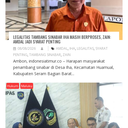
LEGALITAS TAMBANG SINABAR IHA MASIH BERPROSES, ZAIN:
AMDAL JADI SYARAT PENTING
08/08/2026
AMDAL
,
IHA
,
LEGALITAS
,
SYARAT
PENTING
,
TAMBANG SINABAR
,
ZAIN
Ambon, indonesiatimur.co – Harapan masyarakat
penambang sinabar di Desa Iha, Kecamatan Huamual,
Kabupaten Seram Bagian Barat...
Hukum
Maluku