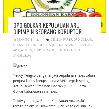
DPD GOLKAR KEPULAUAN ARU
DIPIMPIN SEORANG KORUPTOR
15/04/2013
DESMON FARJER
,
DPD GOLKAR
,
GOLKAR
,
HUSEIN TOISUTTA
,
JEFRI NATASIAN
,
KEPULAUAN
ARU
,
KORUPSI
,
TEDDY TENGKO
,
TERPIDANA
,
ZETH
SAHUBURUA
Teddy Tengko yang menjadi terpidana empat tahun
penjara kasus korupsi dana ABPD terpilih sebagai
Ketua Dewan Pimpinan Daerah (DPD) II Partai
Golkar kabupaten setempat.
Teddy yang juga Bupati Kepulauan Aru, Maluku
terpilih dalam Musyawarah Luar Biasa (Musdalub)