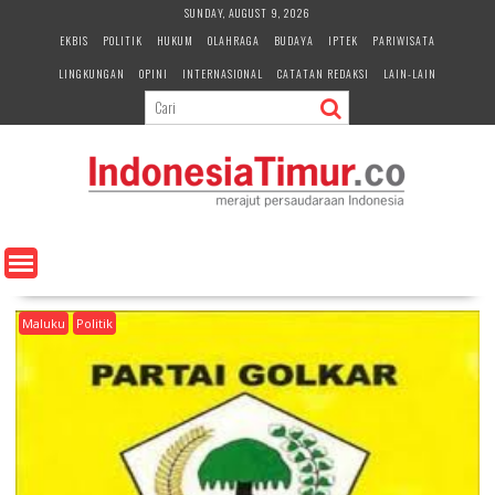
S
SUNDAY, AUGUST 9, 2026
k
EKBIS
POLITIK
HUKUM
OLAHRAGA
BUDAYA
IPTEK
PARIWISATA
i
LINGKUNGAN
OPINI
INTERNASIONAL
CATATAN REDAKSI
LAIN-LAIN
p
t
o
c
o
n
t
e
n
t
Maluku
Politik