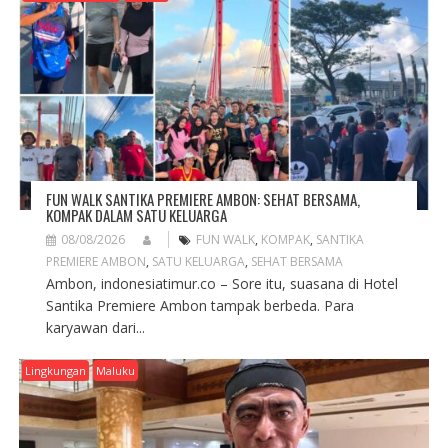
A
T
I
O
N
FUN WALK SANTIKA PREMIERE AMBON: SEHAT BERSAMA,
KOMPAK DALAM SATU KELUARGA
08/08/2026
FUN WALK
,
KOMPAK
,
SANTIKA
PREMIERE AMBON
,
SATU KELUARGA
,
SEHAT BERSAMA
Ambon, indonesiatimur.co – Sore itu, suasana di Hotel
Santika Premiere Ambon tampak berbeda. Para
karyawan dari...
Lingkungan
Maluku