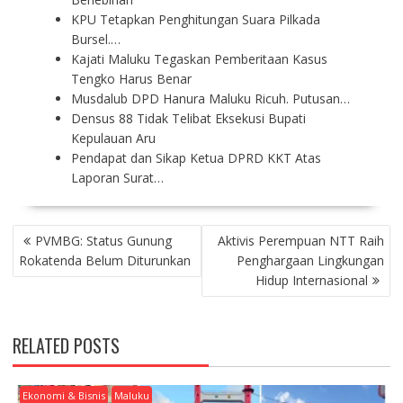
KPU Tetapkan Penghitungan Suara Pilkada
Bursel.…
Kajati Maluku Tegaskan Pemberitaan Kasus
Tengko Harus Benar
Musdalub DPD Hanura Maluku Ricuh. Putusan…
Densus 88 Tidak Telibat Eksekusi Bupati
Kepulauan Aru
Pendapat dan Sikap Ketua DPRD KKT Atas
Laporan Surat…
P
PVMBG: Status Gunung
Aktivis Perempuan NTT Raih
O
Rokatenda Belum Diturunkan
Penghargaan Lingkungan
S
Hidup Internasional
T
N
A
RELATED POSTS
V
I
G
Ekonomi & Bisnis
Maluku