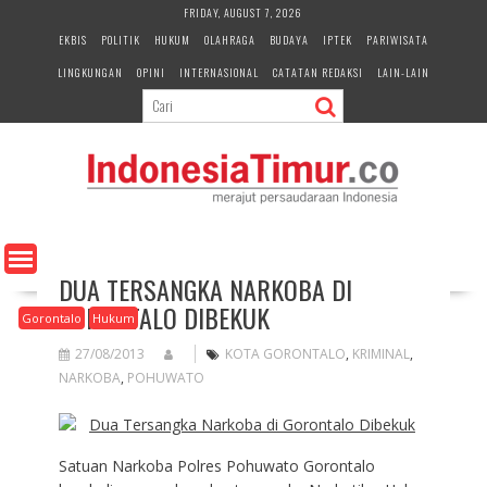
S
FRIDAY, AUGUST 7, 2026
k
EKBIS
POLITIK
HUKUM
OLAHRAGA
BUDAYA
IPTEK
PARIWISATA
i
LINGKUNGAN
OPINI
INTERNASIONAL
CATATAN REDAKSI
LAIN-LAIN
p
t
o
c
o
n
t
e
n
DUA TERSANGKA NARKOBA DI
t
GORONTALO DIBEKUK
Gorontalo
Hukum
27/08/2013
KOTA GORONTALO
,
KRIMINAL
,
NARKOBA
,
POHUWATO
Satuan Narkoba Polres Pohuwato Gorontalo