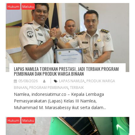
Hukum
Maluku
LAPAS NAMLEA TOREHKAN PRESTASI, JADI TERBAIK PROGRAM
PEMBINAAN DAN PRODUK WARGA BINAAN
05/08/2026
LAPAS NAMLEA
,
PRODUK WARGA
BINAAN
,
PROGRAM PEMBINAAN
,
TERBAIK
Namlea, indonesiatimur.co – Kepala Lembaga
Pemasyarakatan (Lapas) Kelas III Namlea,
Muhammad M. Marasabessy ikut serta dalam...
Hukum
Maluku