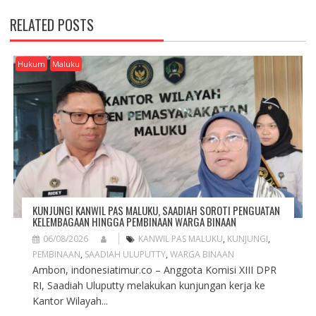
N
A
RELATED POSTS
V
I
G
Hukum
Maluku
A
T
I
O
N
KUNJUNGI KANWIL PAS MALUKU, SAADIAH SOROTI PENGUATAN
KELEMBAGAAN HINGGA PEMBINAAN WARGA BINAAN
06/08/2026
KANWIL PAS MALUKU
,
KUNJUNGI
,
PEMBINAAN
,
SAADIAH ULUPUTTY
,
WARGA BINAAN
Ambon, indonesiatimur.co – Anggota Komisi XIII DPR
RI, Saadiah Uluputty melakukan kunjungan kerja ke
Kantor Wilayah...