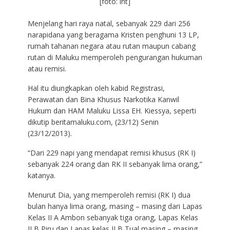
[foto: int]
Menjelang hari raya natal, sebanyak 229 dari 256
narapidana yang beragama Kristen penghuni 13 LP,
rumah tahanan negara atau rutan maupun cabang
rutan di Maluku memperoleh pengurangan hukuman
atau remisi.
Hal itu diungkapkan oleh kabid Registrasi,
Perawatan dan Bina Khusus Narkotika Kanwil
Hukum dan HAM Maluku Lissa EH. Kiessya, seperti
dikutip beritamaluku.com, (23/12) Senin
(23/12/2013).
“Dari 229 napi yang mendapat remisi khusus (RK I)
sebanyak 224 orang dan RK II sebanyak lima orang,”
katanya.
Menurut Dia, yang memperoleh remisi (RK I) dua
bulan hanya lima orang, masing – masing dari Lapas
Kelas II A Ambon sebanyak tiga orang, Lapas Kelas
II B Piru dan Lapas kelas II B Tual masing – masing