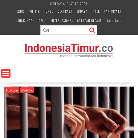
S
MONDAY, AUGUST 10, 2026
k
EKBIS
POLITIK
HUKUM
OLAHRAGA
BUDAYA
IPTEK
PARIWISATA
i
LINGKUNGAN
OPINI
INTERNASIONAL
CATATAN REDAKSI
LAIN-LAIN
p
t
o
c
o
n
t
e
n
t
Hukum
Maluku