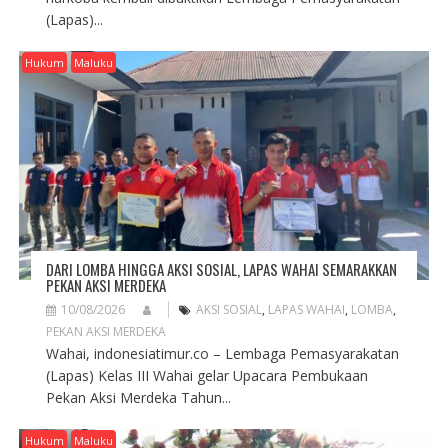
(Lapas)...
Hukum
Maluku
DARI LOMBA HINGGA AKSI SOSIAL, LAPAS WAHAI SEMARAKKAN
PEKAN AKSI MERDEKA
10/08/2026
AKSI SOSIAL
,
LAPAS WAHAI
,
LOMBA
,
PEKAN AKSI MERDEKA
Wahai, indonesiatimur.co – Lembaga Pemasyarakatan
(Lapas) Kelas III Wahai gelar Upacara Pembukaan
Pekan Aksi Merdeka Tahun...
Hukum
Maluku