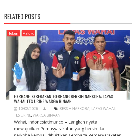
N
A
RELATED POSTS
V
I
G
Hukum
Maluku
A
T
I
O
N
GERBANG KEBEBASAN, GERBANG BERSIH NARKOBA: LAPAS
WAHAI TES URINE WARGA BINAAN
10/08/2026
BERSIH NARKOBA
,
LAPAS WAHAI
,
TES URINE
,
WARGA BINAAN
Wahai, indonesiatimur.co – Langkah nyata
mewujudkan Pemasyarakatan yang bersih dari
narkoba kembali dibuktikan Lembaga Pemasyarakatan