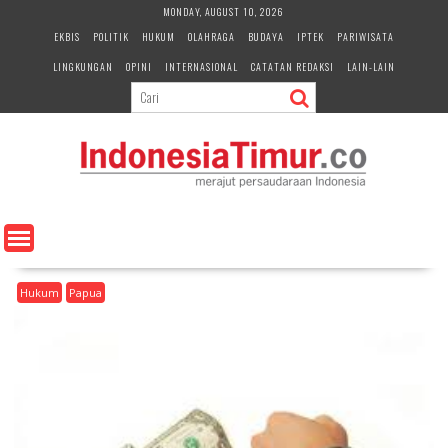
S
MONDAY, AUGUST 10, 2026
k
EKBIS
POLITIK
HUKUM
OLAHRAGA
BUDAYA
IPTEK
PARIWISATA
i
LINGKUNGAN
OPINI
INTERNASIONAL
CATATAN REDAKSI
LAIN-LAIN
p
t
o
c
o
n
t
e
n
t
Hukum
Papua