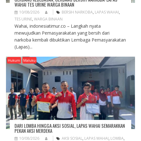
WAHAI TES URINE WARGA BINAAN
10/08/2026
BERSIH NARKOBA
,
LAPAS WAHAI
,
TES URINE
,
WARGA BINAAN
Wahai, indonesiatimur.co – Langkah nyata
mewujudkan Pemasyarakatan yang bersih dari
narkoba kembali dibuktikan Lembaga Pemasyarakatan
(Lapas)...
Hukum
Maluku
DARI LOMBA HINGGA AKSI SOSIAL, LAPAS WAHAI SEMARAKKAN
PEKAN AKSI MERDEKA
10/08/2026
AKSI SOSIAL
,
LAPAS WAHAI
,
LOMBA
,