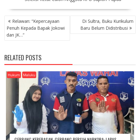
P
Relawan: “Kepercayaan
Di Sultra, Buku Kurikulum
O
Penuh Kepada Bapak Jokowi
Baru Belum Didistribusi
S
dan JK…”
T
N
A
RELATED POSTS
V
I
G
Hukum
Maluku
A
T
I
O
N
GERBANG KEBEBASAN, GERBANG BERSIH NARKOBA: LAPAS