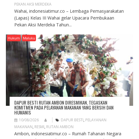
PEKAN AKSI MERDEKA
Wahai, indonesiatimur.co – Lembaga Pemasyarakatan
(Lapas) Kelas III Wahai gelar Upacara Pembukaan
Pekan Aksi Merdeka Tahun...
Hukum
Maluku
DAPUR BESTI RUTAN AMBON DIRESMIKAN, TEGASKAN
KOMITMEN PADA PELAYANAN MAKANAN YANG BERSIH DAN
HUMANIS
10/08/2026
DAPUR BESTI
,
PELAYANAN
MAKANAN
,
RESMI
,
RUTAN AMBON
Ambon, indonesiatimur.co – Rumah Tahanan Negara