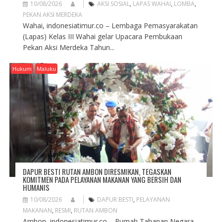
10/08/2026
AKSI SOSIAL
,
LAPAS WAHAI
,
LOMBA
,
PEKAN AKSI MERDEKA
Wahai, indonesiatimur.co – Lembaga Pemasyarakatan
(Lapas) Kelas III Wahai gelar Upacara Pembukaan
Pekan Aksi Merdeka Tahun...
Hukum
Maluku
DAPUR BESTI RUTAN AMBON DIRESMIKAN, TEGASKAN
KOMITMEN PADA PELAYANAN MAKANAN YANG BERSIH DAN
HUMANIS
10/08/2026
DAPUR BESTI
,
PELAYANAN
MAKANAN
,
RESMI
,
RUTAN AMBON
Ambon, indonesiatimur.co – Rumah Tahanan Negara