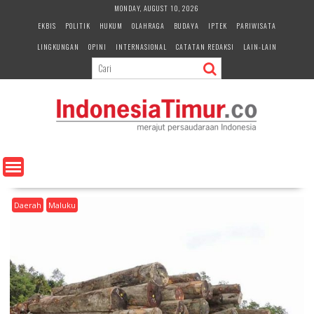
S
MONDAY, AUGUST 10, 2026
k
EKBIS
POLITIK
HUKUM
OLAHRAGA
BUDAYA
IPTEK
PARIWISATA
i
LINGKUNGAN
OPINI
INTERNASIONAL
CATATAN REDAKSI
LAIN-LAIN
p
t
o
c
o
n
t
e
n
t
Daerah
Maluku