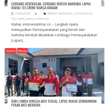
GERBANG KEBEBASAN, GERBANG BERSIH NARKOBA: LAPAS
WAHAI TES URINE WARGA BINAAN
10/08/2026
BERSIH NARKOBA
,
LAPAS WAHAI
,
TES URINE
,
WARGA BINAAN
Wahai, indonesiatimur.co – Langkah nyata
mewujudkan Pemasyarakatan yang bersih dari
narkoba kembali dibuktikan Lembaga Pemasyarakatan
(Lapas)...
Hukum
Maluku
DARI LOMBA HINGGA AKSI SOSIAL, LAPAS WAHAI SEMARAKKAN
PEKAN AKSI MERDEKA