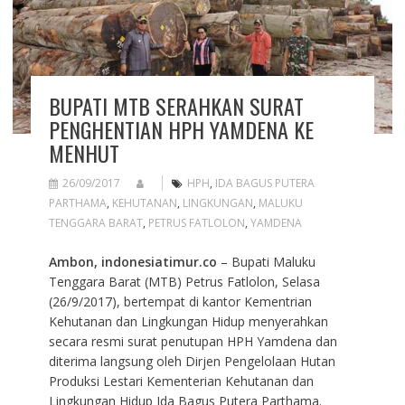
BUPATI MTB SERAHKAN SURAT
PENGHENTIAN HPH YAMDENA KE
MENHUT
26/09/2017
HPH
,
IDA BAGUS PUTERA
PARTHAMA
,
KEHUTANAN
,
LINGKUNGAN
,
MALUKU
TENGGARA BARAT
,
PETRUS FATLOLON
,
YAMDENA
Ambon, indonesiatimur.co
– Bupati Maluku
Tenggara Barat (MTB) Petrus Fatlolon, Selasa
(26/9/2017), bertempat di kantor Kementrian
Kehutanan dan Lingkungan Hidup menyerahkan
secara resmi surat penutupan HPH Yamdena dan
diterima langsung oleh Dirjen Pengelolaan Hutan
Produksi Lestari Kementerian Kehutanan dan
Lingkungan Hidup Ida Bagus Putera Parthama.