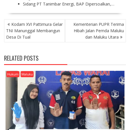
Sidang PT Tanimbar Energi, BAP Dipersoalkan,…
P
Kodam XVI Pattimura Gelar
Kementerian PUPR Terima
O
TNI Manunggal Membangun
Hibah Jalan Pemda Maluku
S
Desa Di Tual
dan Maluku Utara
T
N
A
RELATED POSTS
V
I
G
Hukum
Maluku
A
T
I
O
N