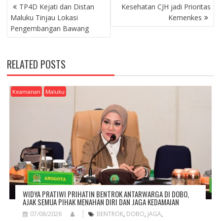
P
TP4D Kejati dan Distan
Kesehatan CJH jadi Prioritas
O
Maluku Tinjau Lokasi
Kemenkes
S
Pengembangan Bawang
T
N
A
RELATED POSTS
V
I
G
Keamanan
Maluku
A
T
I
O
N
WIDYA PRATIWI PRIHATIN BENTROK ANTARWARGA DI DOBO,
AJAK SEMUA PIHAK MENAHAN DIRI DAN JAGA KEDAMAIAN
07/08/2026
BENTROK
,
DOBO
,
JAGA
,