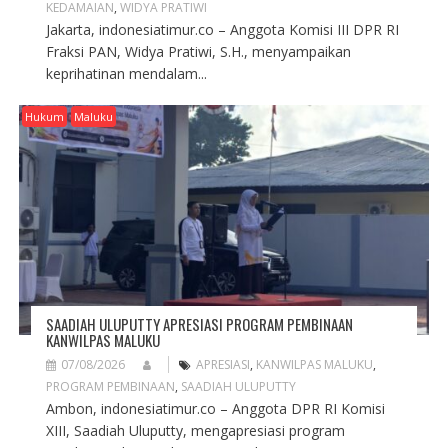
KEDAMAIAN
,
WIDYA PRATIWI
Jakarta, indonesiatimur.co – Anggota Komisi III DPR RI
Fraksi PAN, Widya Pratiwi, S.H., menyampaikan
keprihatinan mendalam...
Hukum
Maluku
SAADIAH ULUPUTTY APRESIASI PROGRAM PEMBINAAN
KANWILPAS MALUKU
07/08/2026
APRESIASI
,
KANWILPAS MALUKU
,
PROGRAM PEMBINAAN
,
SAADIAH ULUPUTTY
Ambon, indonesiatimur.co – Anggota DPR RI Komisi
XIII, Saadiah Uluputty, mengapresiasi program