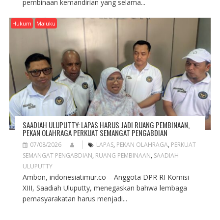
pembinaan kemandirian yang selama...
Hukum
Maluku
SAADIAH ULUPUTTY: LAPAS HARUS JADI RUANG PEMBINAAN,
PEKAN OLAHRAGA PERKUAT SEMANGAT PENGABDIAN
07/08/2026
LAPAS
,
PEKAN OLAHRAGA
,
PERKUAT
SEMANGAT PENGABDIAN
,
RUANG PEMBINAAN
,
SAADIAH
ULUPUTTY
Ambon, indonesiatimur.co – Anggota DPR RI Komisi
XIII, Saadiah Uluputty, menegaskan bahwa lembaga
pemasyarakatan harus menjadi...