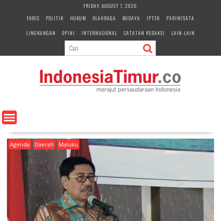
S
FRIDAY, AUGUST 7, 2026
k
EKBIS
POLITIK
HUKUM
OLAHRAGA
BUDAYA
IPTEK
PARIWISATA
i
LINGKUNGAN
OPINI
INTERNASIONAL
CATATAN REDAKSI
LAIN-LAIN
p
t
o
c
o
n
t
e
n
t
Agenda
Daerah
Maluku