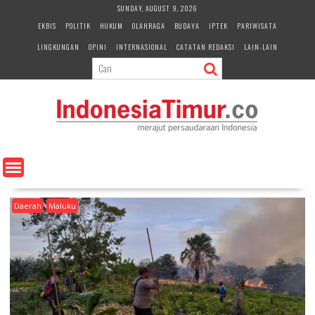
S
SUNDAY, AUGUST 9, 2026
k
EKBIS
POLITIK
HUKUM
OLAHRAGA
BUDAYA
IPTEK
PARIWISATA
i
LINGKUNGAN
OPINI
INTERNASIONAL
CATATAN REDAKSI
LAIN-LAIN
p
t
o
c
o
n
t
e
n
t
Daerah
Maluku