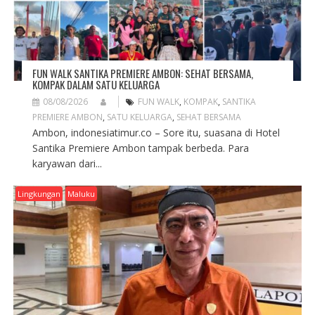
FUN WALK SANTIKA PREMIERE AMBON: SEHAT BERSAMA,
KOMPAK DALAM SATU KELUARGA
08/08/2026
FUN WALK
,
KOMPAK
,
SANTIKA
PREMIERE AMBON
,
SATU KELUARGA
,
SEHAT BERSAMA
Ambon, indonesiatimur.co – Sore itu, suasana di Hotel
Santika Premiere Ambon tampak berbeda. Para
karyawan dari...
Lingkungan
Maluku