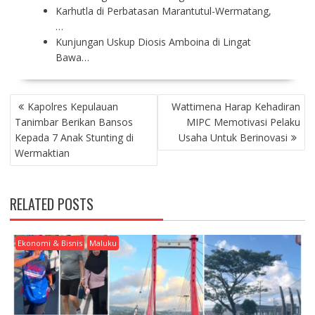
Karhutla di Perbatasan Marantutul-Wermatang,
…
Kunjungan Uskup Diosis Amboina di Lingat
Bawa…
P
Kapolres Kepulauan
Wattimena Harap Kehadiran
O
Tanimbar Berikan Bansos
MIPC Memotivasi Pelaku
S
Kepada 7 Anak Stunting di
Usaha Untuk Berinovasi
T
Wermaktian
N
A
V
RELATED POSTS
I
G
A
Ekonomi & Bisnis
Maluku
T
I
O
N