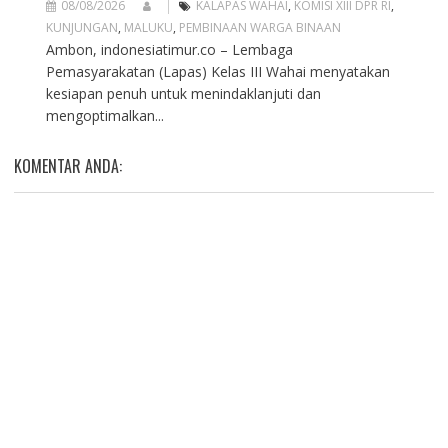
08/08/2026
KALAPAS WAHAI
,
KOMISI XIII DPR RI
,
KUNJUNGAN
,
MALUKU
,
PEMBINAAN WARGA BINAAN
Ambon, indonesiatimur.co – Lembaga
Pemasyarakatan (Lapas) Kelas III Wahai menyatakan
kesiapan penuh untuk menindaklanjuti dan
mengoptimalkan...
KOMENTAR ANDA: