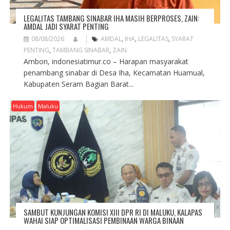
LEGALITAS TAMBANG SINABAR IHA MASIH BERPROSES, ZAIN:
AMDAL JADI SYARAT PENTING
08/08/2026
AMDAL
,
IHA
,
LEGALITAS
,
SYARAT
PENTING
,
TAMBANG SINABAR
,
ZAIN
Ambon, indonesiatimur.co – Harapan masyarakat
penambang sinabar di Desa Iha, Kecamatan Huamual,
Kabupaten Seram Bagian Barat...
Hukum
Maluku
SAMBUT KUNJUNGAN KOMISI XIII DPR RI DI MALUKU, KALAPAS
WAHAI SIAP OPTIMALISASI PEMBINAAN WARGA BINAAN