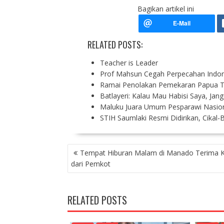
Bagikan artikel ini
RELATED POSTS:
Teacher is Leader
Prof Mahsun Cegah Perpecahan Indo
Ramai Penolakan Pemekaran Papua 
Batlayeri: Kalau Mau Habisi Saya, Ja
Maluku Juara Umum Pesparawi Nasion
STIH Saumlaki Resmi Didirikan, Cikal
P
Tempat Hiburan Malam di Manado Terima
O
dari Pemkot
S
T
N
RELATED POSTS
A
V