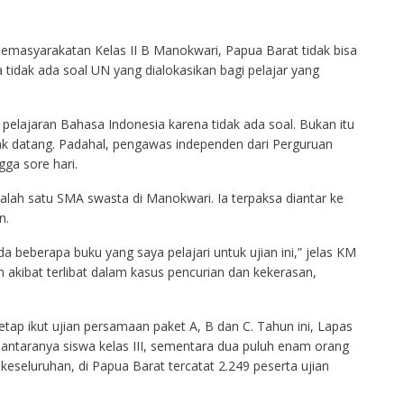
emasyarakatan Kelas II B Manokwari, Papua Barat tidak bisa
na tidak ada soal UN yang dialokasikan bagi pelajar yang
 pelajaran Bahasa Indonesia karena tidak ada soal. Bukan itu
ak datang. Padahal, pengawas independen dari Perguruan
ga sore hari.
 salah satu SMA swasta di Manokwari. Ia terpaksa diantar ke
n.
 beberapa buku yang saya pelajari untuk ujian ini,” jelas KM
 akibat terlibat dalam kasus pencurian dan kekerasan,
etap ikut ujian persamaan paket A, B dan C. Tahun ini, Lapas
antaranya siswa kelas III, sementara dua puluh enam orang
keseluruhan, di Papua Barat tercatat 2.249 peserta ujian