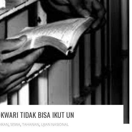
WARI TIDAK BISA IKUT UN
DIKAN
,
SISWA
,
TAHANAN
,
UJIAN NASIONAL