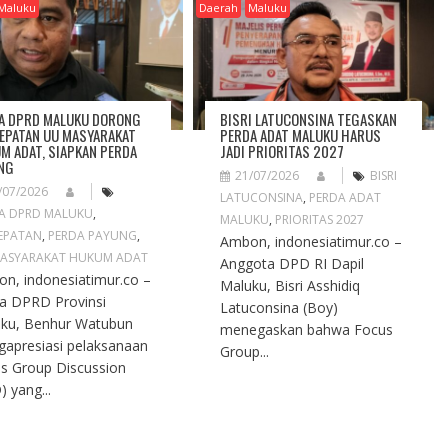
Maluku
Daerah
Maluku
A DPRD MALUKU DORONG
BISRI LATUCONSINA TEGASKAN
EPATAN UU MASYARAKAT
PERDA ADAT MALUKU HARUS
M ADAT, SIAPKAN PERDA
JADI PRIORITAS 2027
NG
21/07/2026
BISRI
/07/2026
LATUCONSINA
,
PERDA ADAT
A DPRD MALUKU
,
MALUKU
,
PRIORITAS 2027
EPATAN
,
PERDA PAYUNG
,
Ambon, indonesiatimur.co –
ASYARAKAT HUKUM ADAT
Anggota DPD RI Dapil
n, indonesiatimur.co –
Maluku, Bisri Asshidiq
a DPRD Provinsi
Latuconsina (Boy)
ku, Benhur Watubun
menegaskan bahwa Focus
apresiasi pelaksanaan
Group...
s Group Discussion
) yang...