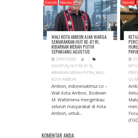
I
Daerah
Maluku
Daerah
G
A
T
I
O
WALI KOTA AMBON AJAK WARGA
KETU
N
SEMARAKKAN HUT KE-81 RI,
PERC
KIBARKAN MERAH PUTIH
HUKU
SEPANJANG AGUSTUS
PAYU
29/07/2026
21
AGUSTUS
,
HUT KE-81 RI
,
KETU
KIBARKAN MERAH PUTIH
,
WALI
PERC
KOTA AMBON
UU M
Ambon, indonesiatimur.co –
Ambo
Wali Kota Ambon, Bodewin
Ketu
M. Wattimena mengimbau
Malu
seluruh masyarakat di Kota
meng
Ambon, untuk...
Focu
(FGD
KOMENTAR ANDA: