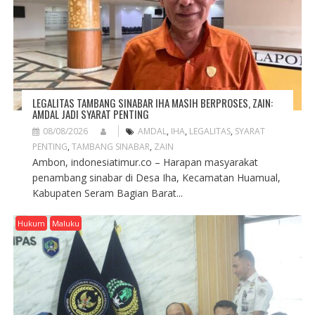
LEGALITAS TAMBANG SINABAR IHA MASIH BERPROSES, ZAIN:
AMDAL JADI SYARAT PENTING
08/08/2026
AMDAL
,
IHA
,
LEGALITAS
,
SYARAT
PENTING
,
TAMBANG SINABAR
,
ZAIN
Ambon, indonesiatimur.co – Harapan masyarakat
penambang sinabar di Desa Iha, Kecamatan Huamual,
Kabupaten Seram Bagian Barat...
Hukum
Maluku