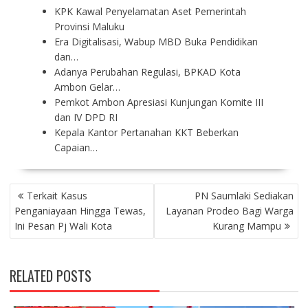
KPK Kawal Penyelamatan Aset Pemerintah
Provinsi Maluku
Era Digitalisasi, Wabup MBD Buka Pendidikan
dan…
Adanya Perubahan Regulasi, BPKAD Kota
Ambon Gelar…
Pemkot Ambon Apresiasi Kunjungan Komite III
dan IV DPD RI
Kepala Kantor Pertanahan KKT Beberkan
Capaian…
P
Terkait Kasus
PN Saumlaki Sediakan
O
Penganiayaan Hingga Tewas,
Layanan Prodeo Bagi Warga
S
Ini Pesan Pj Wali Kota
Kurang Mampu
T
N
A
RELATED POSTS
V
I