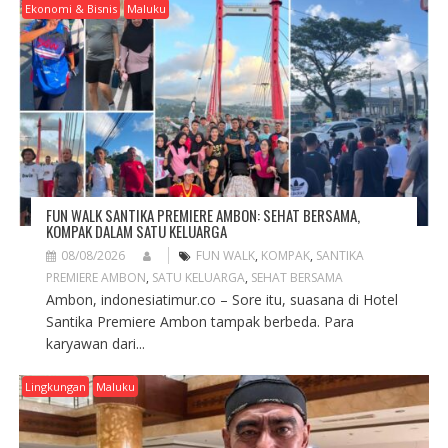
G
Ekonomi & Bisnis
Maluku
A
T
I
O
N
FUN WALK SANTIKA PREMIERE AMBON: SEHAT BERSAMA,
KOMPAK DALAM SATU KELUARGA
08/08/2026
FUN WALK
,
KOMPAK
,
SANTIKA
PREMIERE AMBON
,
SATU KELUARGA
,
SEHAT BERSAMA
Ambon, indonesiatimur.co – Sore itu, suasana di Hotel
Santika Premiere Ambon tampak berbeda. Para
karyawan dari...
Lingkungan
Maluku